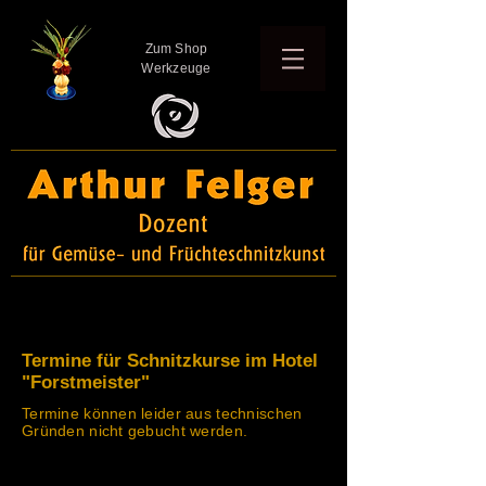
Zum Shop
Werkzeuge
Termine für Schnitzkurse im Hotel
"Forstmeister"
Termine können leider aus technischen
Gründen nicht gebucht werden.